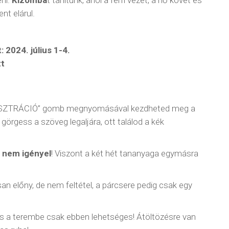
nt elárul.
 2024. július 1-4.
tt
„REGISZTRÁCIÓ” gomb megnyomásával kezdheted meg a
 görgess a szöveg legaljára, ott találod a kék
 nem igényel
! Viszont a két hét tananyaga egymásra
n előny, de nem feltétel, a párcsere pedig csak egy
és a terembe csak ebben lehetséges! Átöltözésre van