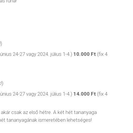
as ruha!
)
únius 24-27 vagy 2024. július 1-4.)
10.000 Ft
(fix 4
!)
únius 24-27 vagy 2024. július 1-4.)
14.000 Ft
(fix 4
z akár csak az első hétre. A két hét tananyaga
 hét tananyagának ismeretében lehetséges!
ÉGEINK
LEGÚJABB BEJEGYZÉSEK