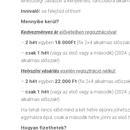
lehetőség! Javasolt a kényelmes, táncolásra alkalm
Innivaló
t se felejtsd otthon!
Mennyibe kerül?
Kedvezményes ár
elővételben regisztrációval
:
–
2 hét
egyben
18.000Ft
(fix 2×4 alkalmas időszak!
–
csak 1 hét
(vagy az első vagy a második) (2024. j
alkalmas időszak!)
Helyszíni vásárlás
esetén regisztráció nélkül:
–
2 hét
egyben
22.000 Ft
(fix 2×4 alkalmas időszak
–
csak 1 hét
(vagy az első vagy a második) (2024. j
alkalmas időszak!)
Ha tehát nincs időd mind a két hétre eljönni jöhets
egymásra épül, csak a második hétre jönni az első
IRATKOZZ FEL HÍRLEVELÜNKRE
ELÉRHETŐS
Hogyan fizethetek?