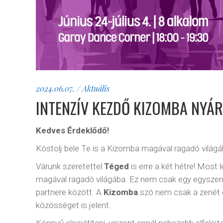
2024.06.07.
Aktuális
INTENZÍV KEZDŐ KIZOMBA NYÁ
Kedves Érdeklődő!
Kóstolj bele Te is a Kizomba magával ragadó világá
Várunk szeretettel
Téged
is erre a két hétre! Most 
magával ragadó világába. Ez nem csak egy egyszer
partnere között. A
Kizomba
szó nem csak a zenét és
közösséget is jelent.
Könnyű elsajátítani, viszont annál nehezebb elfelejt