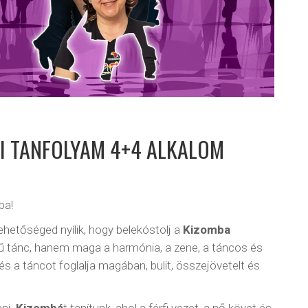
RI TANFOLYAM 4+4 ALKALOM
ba!
lehetőséged nyílik, hogy belekóstolj a
Kizomba
ű tánc, hanem maga a harmónia, a zene, a táncos és
 a táncot foglalja magában, bulit, összejövetelt és
eni.
Kizombá
t tanítunk, ahol a férfi vezet, a nő követ és