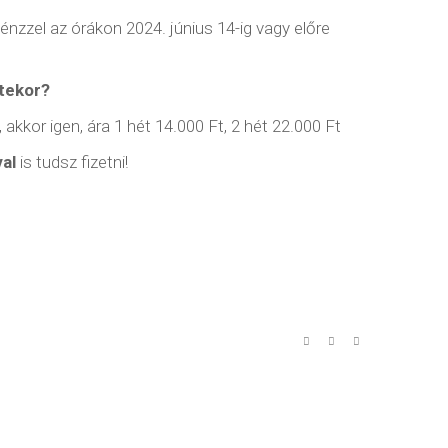
zámaink:
Füli&Vica
nzzel az órákon 2024. június 14-ig vagy előre
5 1898
Geri&Magdi
1 0792
Intenzív tanfolyamok augus
etekor?
c)friendance.hu
Nyári szünet!
kor igen, ára 1 hét 14.000 Ft, 2 hét 22.000 Ft
Családi nap a Normafánál
al
is tudsz fizetni!