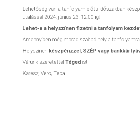
Vezetéknév
Telefons
Lehetőség van a tanfolyam előtti időszakban készpé
06 30 90
utalással 2024. június 23. 12:00-ig!
06 30 43
Lehet-e a helyszínen fizetni a tanfolyam kezd
info(kuka
Keresztnév
Amennyiben még marad szabad hely a tanfolyamra, ak
Helyszínen
készpénzzel, SZÉP vagy bankkártyáv
Várunk szeretettel
Téged
is!
E-mail
*
Karesz, Vero, Teca
Iratkozz fel hírlevelünkre! Adataidat
mindig nagy gonddal kezeljük, a
részletekről az adatkezelési