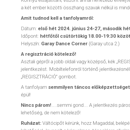
a két ember közötti összhang szavak nélkül is minde
Amit tudnod kell a tanfolyamról:
Dátum:
első hét 2024. június 24-27, második hét:
Időpont:
hétfőtől csütörtökig 18.00-19:30 közö
Helyszín:
Garay Dance Corner
(Garay utca 2.)
A regisztráció kötelező!
Asztali gépről a jobb oldali vagy középső, kék 
jelentkezést. Mobiltelefonról történő jelentkezésnél
„REGISZTRÁCIÓ” gombot.
A tanfolyam
semmilyen táncos előképzettséget
épül!
Nincs párom!
…..semmi gond…. A jelentkezés párosa
lehetőség, de nem kötelező!
Ruházat:
Váltócipőt kérünk, hozz Magaddal, belép