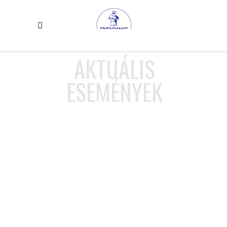
AKTUÁLIS
ESEMÉNYEK
INTENZÍV TANFOLYAMOK AUGUSZTUSBAN!
Sziasztok! Több szuper intenzív tanfolyamra is várunk