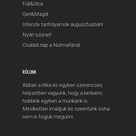
Füli&Vica
Geri&Magdi
Intenzív tanfolyamok augusztusban!
Nyári szünet!
Családi nap a Normafánál
RÓLUNK
Abban a ritka és egyben szerencsés
helyzetben vagyunk, hogy a kedvenc
hobbink egyben a munkánk is.
Mindketten imádjuk és szerintünk soha
nem is fogjuk megunni.