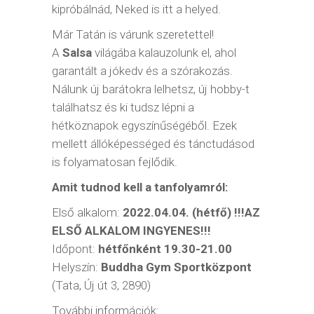
kipróbálnád, Neked is itt a helyed.
Már Tatán is várunk szeretettel!
A
Salsa
világába kalauzolunk el, ahol
garantált a jókedv és a szórakozás.
Nálunk új barátokra lelhetsz, új hobby-t
találhatsz és ki tudsz lépni a
hétköznapok egyszínűségéből. Ezek
mellett állóképességed és tánctudásod
is folyamatosan fejlődik.
Amit tudnod kell a tanfolyamról:
Első alkalom:
2022.04.04. (hétfő) !!!AZ
ELSŐ ALKALOM INGYENES!!!
Időpont:
hétfőnként 19.30-21.00
Helyszín:
Buddha Gym Sportközpont
(
Tata, Új út 3, 2890
)
További információk: