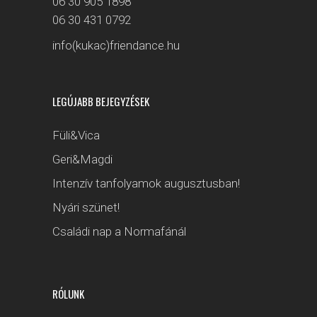
06 30 905 1898
06 30 431 0792
info(kukac)friendance.hu
LEGÚJABB BEJEGYZÉSEK
Füli&Vica
Geri&Magdi
Intenzív tanfolyamok augusztusban!
Nyári szünet!
Családi nap a Normafánál
RÓLUNK