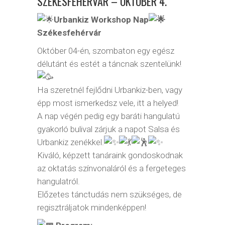
SZÉKESFEHÉRVÁR – OKTÓBER 4.
Urbankiz Workshop Nap
Székesfehérvár
Október 04-én, szombaton egy egész
délutánt és estét a táncnak szentelünk!
Ha szeretnél fejlődni Urbankiz-ben, vagy
épp most ismerkedsz vele, itt a helyed!
A nap végén pedig egy baráti hangulatú
gyakorló bulival zárjuk a napot Salsa és
Urbankiz zenékkel.
Kiváló, képzett tanáraink gondoskodnak
az oktatás színvonaláról és a fergeteges
hangulatról.
Előzetes tánctudás nem szükséges, de
regisztráljatok mindenképpen!