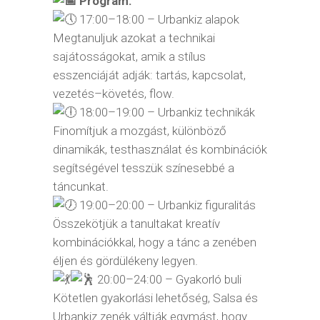
Program:
17:00–18:00 – Urbankiz alapok
Megtanuljuk azokat a technikai
sajátosságokat, amik a stílus
esszenciáját adják: tartás, kapcsolat,
vezetés–követés, flow.
18:00–19:00 – Urbankiz technikák
Finomítjuk a mozgást, különböző
dinamikák, testhasználat és kombinációk
segítségével tesszük színesebbé a
táncunkat.
19:00–20:00 – Urbankiz figuralitás
Összekötjük a tanultakat kreatív
kombinációkkal, hogy a tánc a zenében
éljen és gördülékeny legyen.
20:00–24:00 – Gyakorló buli
Kötetlen gyakorlási lehetőség, Salsa és
Urbankiz zenék váltják egymást, hogy