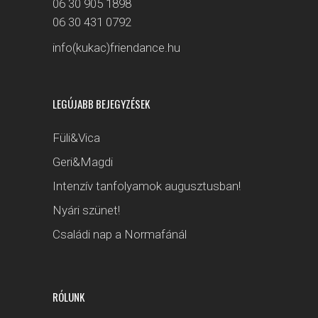
06 30 905 1898
06 30 431 0792
info(kukac)friendance.hu
LEGÚJABB BEJEGYZÉSEK
Füli&Vica
Geri&Magdi
Intenzív tanfolyamok augusztusban!
Nyári szünet!
Családi nap a Normafánál
RÓLUNK